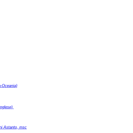
ia-Oceania)
 inglese)
oni Astanto, msc