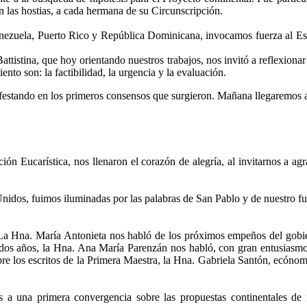
on las hostias, a cada hermana de su Circunscripción.
nezuela, Puerto Rico y República Dominicana, invocamos fuerza al Espí
attistina, que hoy orientando nuestros trabajos, nos invitó a reflexiona
ento son: la factibilidad, la urgencia y la evaluación.
nifestando en los primeros consensos que surgieron. Mañana llegaremos a
n Eucarística, nos llenaron el corazón de alegría, al invitarnos a agr
Unidos, fuimos iluminadas por las palabras de San Pablo y de nuestro fu
 La Hna. María Antonieta nos habló de los próximos empeños del gobie
dos años, la Hna. Ana María Parenzán nos habló, con gran entusiasmo,
bre los escritos de la Primera Maestra, la Hna. Gabriela Santón, ecónom
 a una primera convergencia sobre las propuestas continentales de