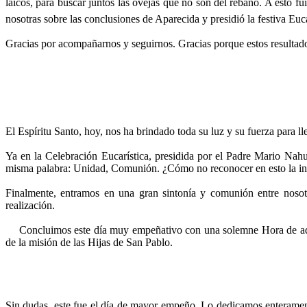
laicos, para buscar juntos las ovejas que no son del rebaño. A est
nosotras sobre las conclusiones de Aparecida y presidió la festiva Euca
Gracias por acompañarnos y seguirnos. Gracias porque estos resultado
El Espíritu Santo, hoy, nos ha brindado toda su luz y su fuerza para l
Ya en la Celebración Eucarística, presidida por el Padre Mario Nahu
misma palabra: Unidad, Comunión. ¿Cómo no reconocer en esto la invi
Finalmente, entramos en una gran sintonía y comunión entre nosotr
realización.
Concluimos este día muy empeñativo con una solemne Hora de adora
de la misión de las Hijas de San Pablo.
Sin dudas, este fue el día de mayor empeño. Lo dedicamos enteramente