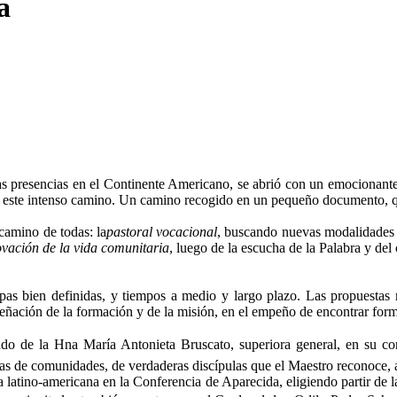
a
e las presencias en el Continente Americano, se abrió con un emocionant
nte este intenso camino. Un camino recogido en un pequeño documento,
camino de todas: la
pastoral vocacional
, buscando nuevas modalidades 
ovación de la vida comunitaria
, luego de la escucha de la Palabra y del
apas bien definidas, y tiempos a medio y largo plazo. Las propuestas 
señación de la formación y de la misión, en el empeño de encontrar form
o de la Hna María Antonieta Bruscato, superiora general, en su con
oras de comunidades, de verdaderas discípulas que el Maestro reconoce,
ia latino-americana en la Conferencia de Aparecida, eligiendo partir de 