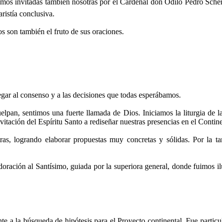
o fuimos invitadas también nosotras por el Cardenal don Odilo Pedro Sc
ristía conclusiva.
s son también el fruto de sus oraciones.
legar al consenso y a las decisiones que todas esperábamos.
elpan, sentimos una fuerte llamada de Dios. Iniciamos la liturgia de l
tación del Espíritu Santo a rediseñar nuestras presencias en el Contin
as, logrando elaborar propuestas muy concretas y sólidas. Por la ta
ción al Santísimo, guiada por la superiora general, donde fuimos ilu
 a la búsqueda de hipótesis para el Proyecto continental. Fue particula